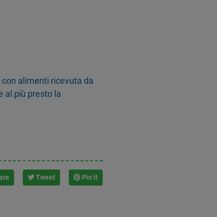
 con alimenti ricevuta da
 al più presto la
are
Tweet
Pin it