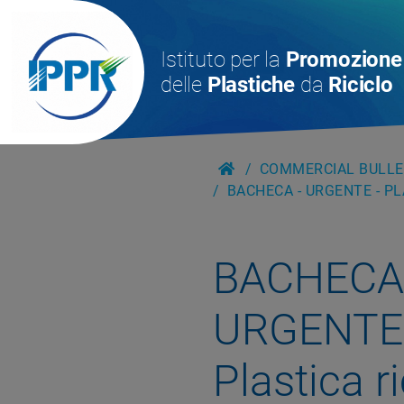
Istituto per la
Promozione
delle
Plastiche
da
Riciclo
COMMERCIAL BULLE
BACHECA - URGENTE - P
BACHECA
URGENTE
Plastica r