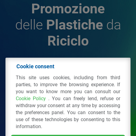
Promozione
delle
Plastiche
da
Riciclo
© 2026 - IPPR Istituto per la Promozione delle
Cookie consent
Plastiche da Riciclo
This site uses cookies, including from third
C.F. 97381090154
parties, to improve the browsing experience. If
you want to know more you can consult our
Via San Vittore 36
20123
Milano
(MI)
Cookie Policy
. You can freely lend, refuse or
Tel.: 02 43928225.
withdraw your consent at any time by accessing
the preferences panel. You can consent to the
use of these technologies by consenting to this
All right reserved
Privacy Policy
&
Cookie
information.