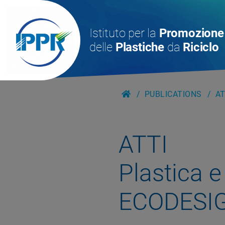
Istituto per la
Promozione
delle
Plastiche
da
Riciclo
PUBLICATIONS
AT
ATTI
Plastica e
ECODESI