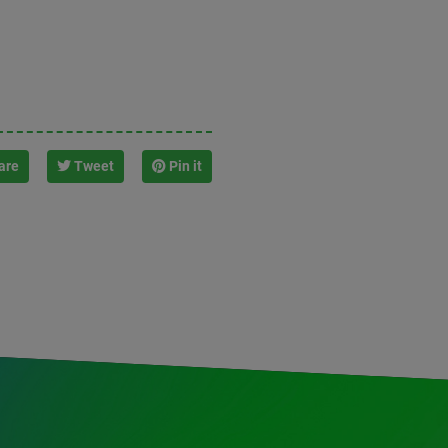
are
Tweet
Pin it