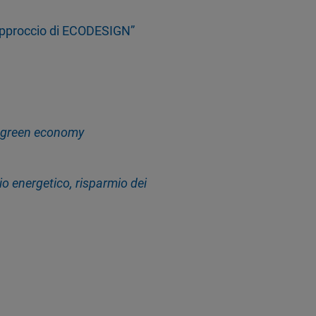
l’approccio di ECODESIGN”
la green economy
io energetico, risparmio dei