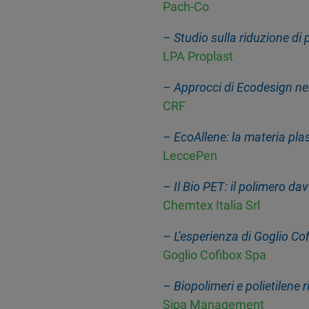
Pach-Co
–
Studio sulla riduzione di 
LPA Proplast
–
Approcci di Ecodesign nell
CRF
–
EcoAllene: la materia plas
LeccePen
–
Il Bio PET: il polimero da
Chemtex Italia Srl
–
L’esperienza di Goglio Co
Goglio Cofibox Spa
–
Biopolimeri e polietilene r
Sipa Management