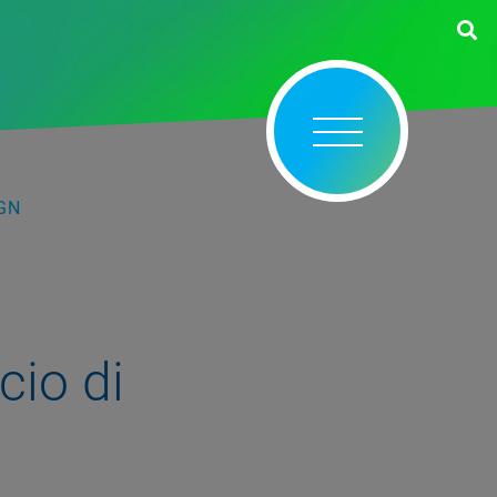
IGN
cio di