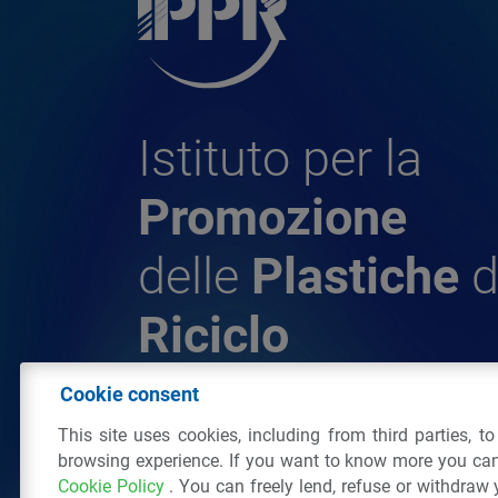
Istituto per la
Promozione
delle
Plastiche
d
Riciclo
Cookie consent
© 2026 - IPPR Istituto per la Promozione 
This site uses cookies, including from third parties, t
da Riciclo
browsing experience. If you want to know more you can
C.F. 97381090154
Cookie Policy
. You can freely lend, refuse or withdraw