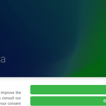
a
delle Plastiche
o improve the
 consult our
O
 your consent