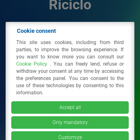
Riciclo
© 2026 - IPPR Istituto per la Promozione delle
Cookie consent
Plastiche da Riciclo
This site uses cookies, including from third
C.F. 97381090154
parties, to improve the browsing experience. If
you want to know more you can consult our
Via San Vittore 36
20123
Milano
(MI)
Cookie Policy
. You can freely lend, refuse or
Tel.: 02 43928225.
withdraw your consent at any time by accessing
the preferences panel. You can consent to the
use of these technologies by consenting to this
All right reserved
Privacy Policy
&
Cookie
information.
Accept all
Only mandatory
Customize