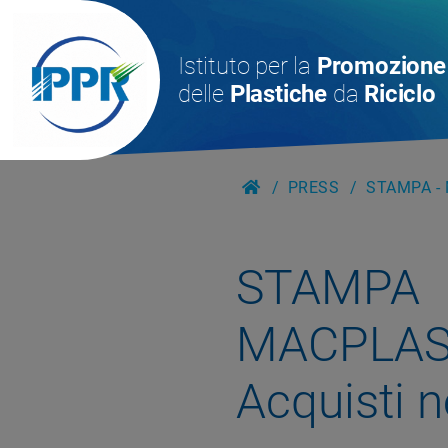
Istituto per la
Promozione
delle
Plastiche
da
Riciclo
PRESS
STAMPA - 
STAMPA
MACPLAS 
Acquisti n