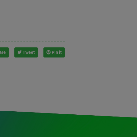
are
Tweet
Pin it