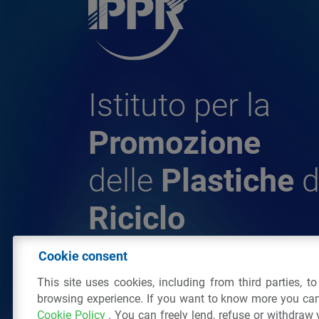
Istituto per la
Promozione
delle
Plastiche
d
Riciclo
Cookie consent
© 2026 - IPPR Istituto per la Promozione 
This site uses cookies, including from third parties, t
da Riciclo
browsing experience. If you want to know more you can
C.F. 97381090154
Cookie Policy
. You can freely lend, refuse or withdraw