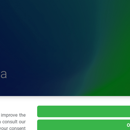
a
delle Plastiche
o improve the
 consult our
O
 your consent