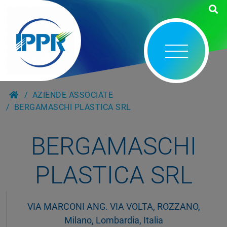
AZIENDE ASSOCIATE
BERGAMASCHI PLASTICA SRL
BERGAMASCHI
PLASTICA SRL
VIA MARCONI ANG. VIA VOLTA, ROZZANO,
Milano, Lombardia, Italia