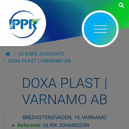
AZIENDE ASSOCIATE
DOXA PLAST | VARNAMO AB
DOXA PLAST |
VARNAMO AB
BREDASTENSVAGEN, 19, VARNAMO
Referente:
ULRIK JOHANSSON