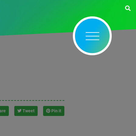
are
Tweet
Pin it