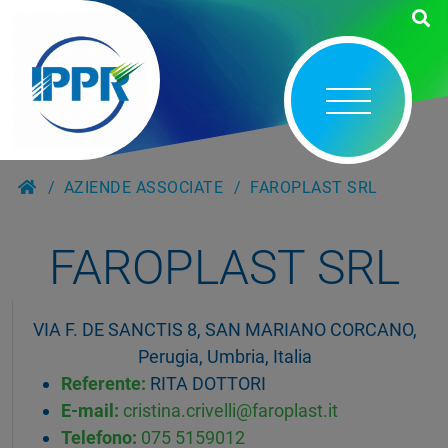
AZIENDE ASSOCIATE
FAROPLAST SRL
FAROPLAST SRL
VIA F. DE SANCTIS 8, SAN MARIANO CORCANO,
Perugia, Umbria, Italia
Referente:
RITA DOTTORI
E-mail:
cristina.crivelli@faroplast.it
Telefono:
075 5159012