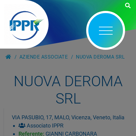
AZIENDE ASSOCIATE
NUOVA DEROMA SRL
NUOVA DEROMA
SRL
VIA PASUBIO, 17, MALO, Vicenza, Veneto, Italia
Associato IPPR
Referente:
GIANNI CARBONARA