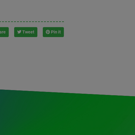
are
Tweet
Pin it