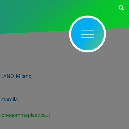
LANO, Milano,
ntarella
zionegommaplastica.it
1