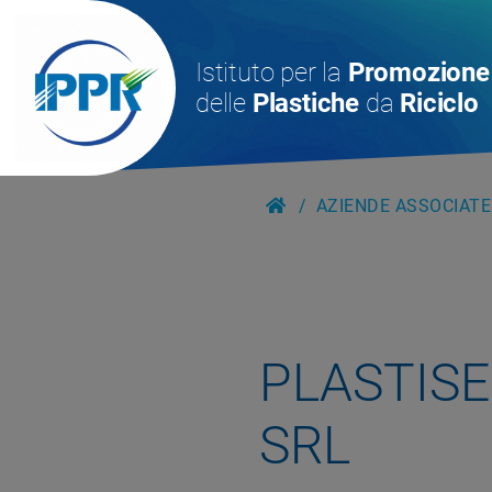
Istituto per la
Promozione
delle
Plastiche
da
Riciclo
AZIENDE ASSOCIATE
PLASTISE
SRL