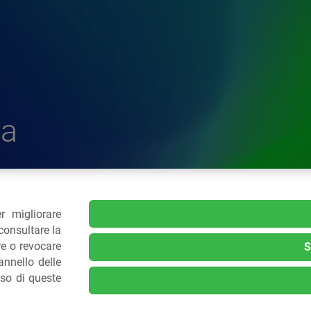
a
r migliorare
delle Plastiche
consultare la
re o revocare
S
nnello delle
.: 02 43928225.
uso di queste
kie