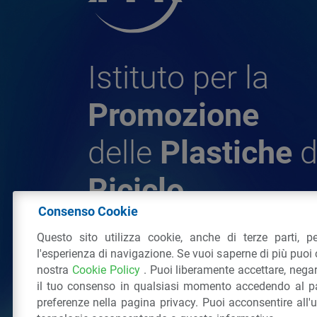
Istituto per la
Promozione
delle
Plastiche
d
Riciclo
Consenso Cookie
Questo sito utilizza cookie, anche di terze parti, pe
© 2026 - IPPR Istituto per la Promozione 
l'esperienza di navigazione. Se vuoi saperne di più puoi 
da Riciclo
nostra
Cookie Policy
. Puoi liberamente accettare, nega
C.F. 97381090154
il tuo consenso in qualsiasi momento accedendo al pa
Via San Vittore 36
20123
Milano
(MI)
Tel
preferenze nella pagina privacy. Puoi acconsentire all'