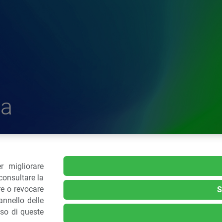
a
r migliorare
delle Plastiche
consultare la
re o revocare
S
nnello delle
.: 02 43928225.
uso di queste