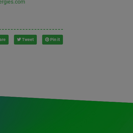
ergies.com
are
Tweet
Pin it