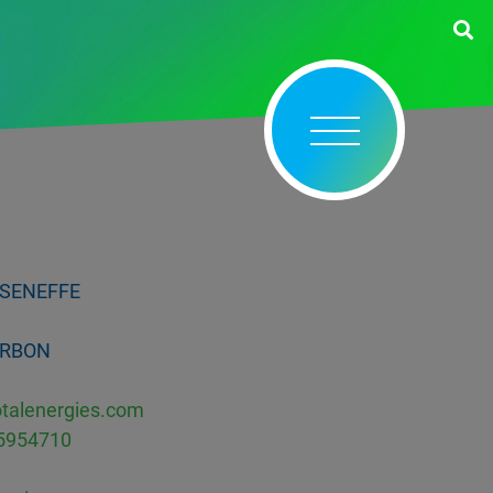
 SENEFFE
ARBON
talenergies.com
75954710