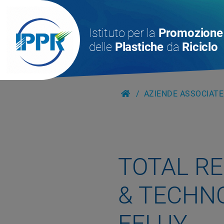
Istituto per la
Promozione
delle
Plastiche
da
Riciclo
AZIENDE ASSOCIATE
TOTAL R
& TECHN
FELUY