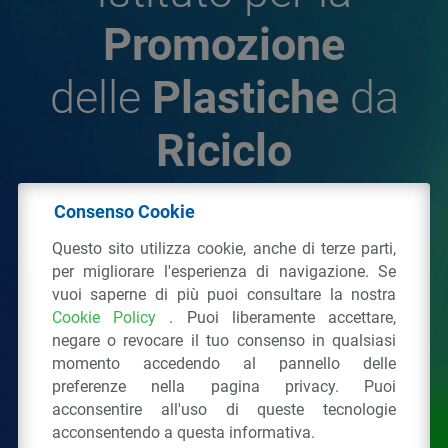
Promozione
delle
Plastiche
da
Riciclo
Consenso Cookie
© 2026 - IPPR Istituto per la Promozione delle
Questo sito utilizza cookie, anche di terze parti,
Plastiche da Riciclo
per migliorare l'esperienza di navigazione. Se
C.F. 97381090154
vuoi saperne di più puoi consultare la nostra
Cookie Policy
. Puoi liberamente accettare,
Via San Vittore 36
20123
Milano
(MI)
negare o revocare il tuo consenso in qualsiasi
Tel.: 02 43928225.
momento accedendo al pannello delle
preferenze nella pagina privacy. Puoi
acconsentire all'uso di queste tecnologie
Tutti i diritti riservati
Privacy Policy
&
Cookie
acconsentendo a questa informativa.