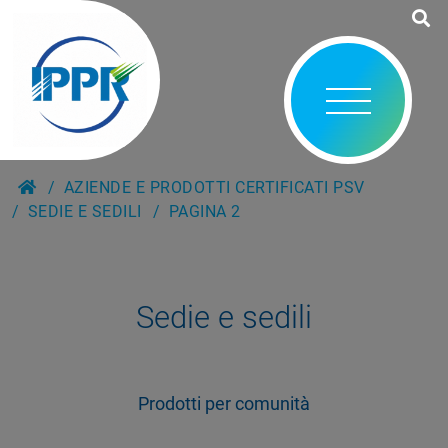
AZIENDE E PRODOTTI CERTIFICATI PSV
SEDIE E SEDILI
PAGINA 2
Sedie e sedili
Prodotti per comunità