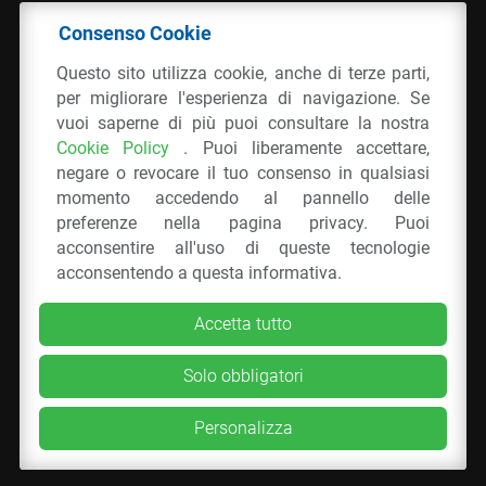
Consenso Cookie
© 2026 - IPPR Istituto per la Promozione delle
Questo sito utilizza cookie, anche di terze parti,
Plastiche da Riciclo
per migliorare l'esperienza di navigazione. Se
C.F. 97381090154
vuoi saperne di più puoi consultare la nostra
Cookie Policy
. Puoi liberamente accettare,
Via San Vittore 36
20123
Milano
(MI)
negare o revocare il tuo consenso in qualsiasi
Tel.: 02 43928225.
momento accedendo al pannello delle
preferenze nella pagina privacy. Puoi
acconsentire all'uso di queste tecnologie
Tutti i diritti riservati
Privacy Policy
&
Cookie
acconsentendo a questa informativa.
Accetta tutto
Solo obbligatori
Personalizza