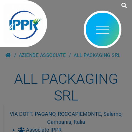
AZIENDE ASSOCIATE
ALL PACKAGING SRL
ALL PACKAGING
SRL
VIA DOTT. PAGANO, ROCCAPIEMONTE, Salerno,
Campania, Italia
Associato IPPR