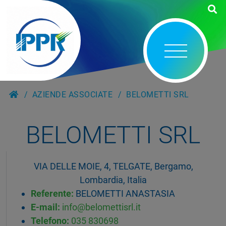
AZIENDE ASSOCIATE
BELOMETTI SRL
BELOMETTI SRL
VIA DELLE MOIE, 4, TELGATE, Bergamo,
Lombardia, Italia
Referente:
BELOMETTI ANASTASIA
E-mail:
info@belomettisrl.it
Telefono:
035 830698