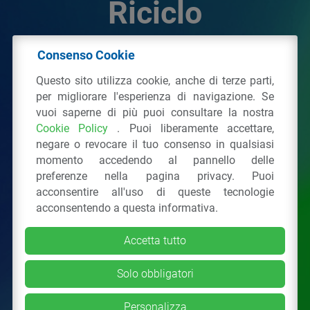
Riciclo
Consenso Cookie
© 2026 - IPPR Istituto per la Promozione delle
Questo sito utilizza cookie, anche di terze parti,
Plastiche da Riciclo
per migliorare l'esperienza di navigazione. Se
C.F. 97381090154
vuoi saperne di più puoi consultare la nostra
Cookie Policy
. Puoi liberamente accettare,
Via San Vittore 36
20123
Milano
(MI)
negare o revocare il tuo consenso in qualsiasi
Tel.: 02 43928225.
momento accedendo al pannello delle
preferenze nella pagina privacy. Puoi
acconsentire all'uso di queste tecnologie
Tutti i diritti riservati
Privacy Policy
&
Cookie
acconsentendo a questa informativa.
Accetta tutto
Solo obbligatori
Personalizza