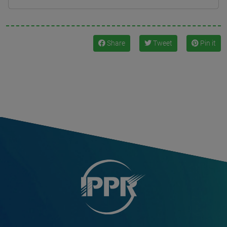
Share
Tweet
Pin it