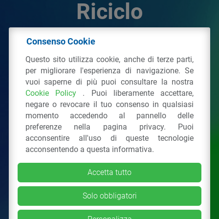
Riciclo
Consenso Cookie
© 2026 - IPPR Istituto per la Promozione delle
Questo sito utilizza cookie, anche di terze parti,
Plastiche da Riciclo
per migliorare l'esperienza di navigazione. Se
C.F. 97381090154
vuoi saperne di più puoi consultare la nostra
Cookie Policy
. Puoi liberamente accettare,
Via San Vittore 36
20123
Milano
(MI)
negare o revocare il tuo consenso in qualsiasi
Tel.: 02 43928225.
momento accedendo al pannello delle
preferenze nella pagina privacy. Puoi
acconsentire all'uso di queste tecnologie
Tutti i diritti riservati
Privacy Policy
&
Cookie
acconsentendo a questa informativa.
Accetta tutto
Solo obbligatori