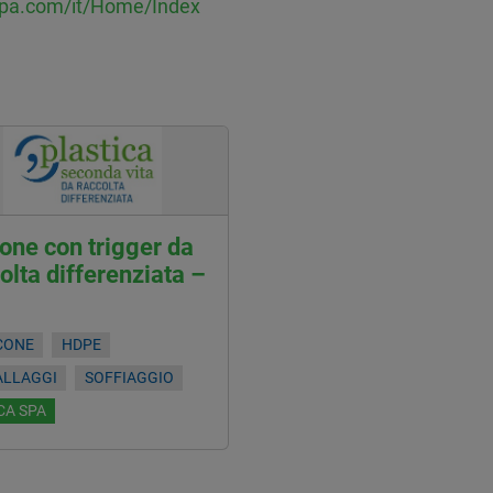
spa.com/it/Home/Index
one con trigger da
olta differenziata –
CONE
HDPE
ALLAGGI
SOFFIAGGIO
CA SPA