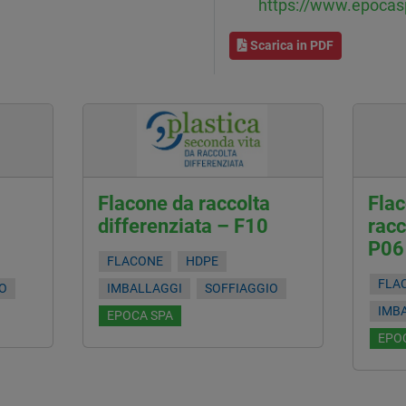
https://www.epoca
Scarica in PDF
Flacone da raccolta
Flac
differenziata – F10
racc
P06
FLACONE
HDPE
FLA
IO
IMBALLAGGI
SOFFIAGGIO
IMB
EPOCA SPA
EPO