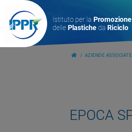
Istituto per la
Promozione
delle
Plastiche
da
Riciclo
AZIENDE ASSOCIATE
EPOCA S