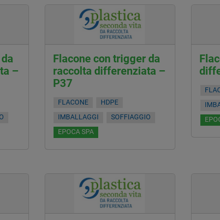
 da
Flacone con trigger da
Flac
ta –
raccolta differenziata –
diff
P37
FLA
FLACONE
HDPE
IMB
IO
IMBALLAGGI
SOFFIAGGIO
EPO
EPOCA SPA