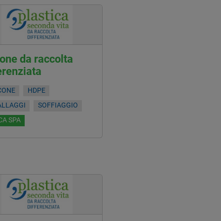
one da raccolta
erenziata
CONE
HDPE
ALLAGGI
SOFFIAGGIO
CA SPA