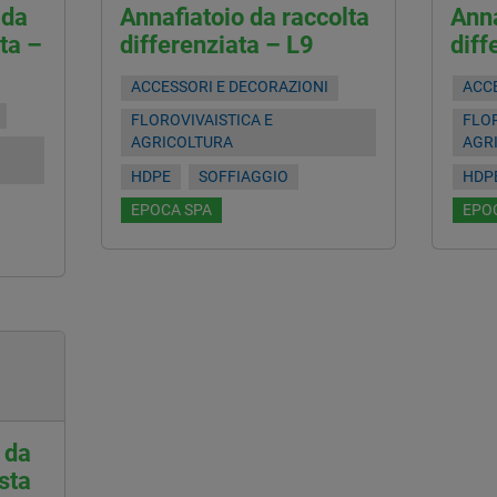
 da
Annafiatoio da raccolta
Anna
ta –
differenziata – L9
diff
ACCESSORI E DECORAZIONI
ACCE
FLOROVIVAISTICA E
FLOR
AGRICOLTURA
AGR
HDPE
SOFFIAGGIO
HDP
EPOCA SPA
EPO
 da
sta