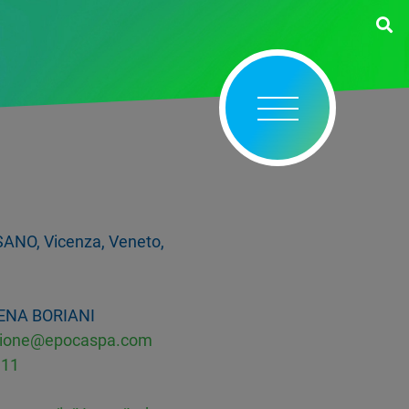
ANO, Vicenza, Veneto,
ENA BORIANI
zione@epocaspa.com
911