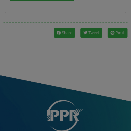
Share
Tweet
Pin it