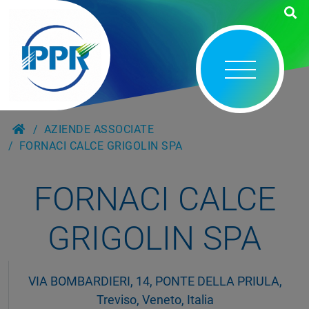
AZIENDE ASSOCIATE
FORNACI CALCE GRIGOLIN SPA
FORNACI CALCE
GRIGOLIN SPA
VIA BOMBARDIERI, 14, PONTE DELLA PRIULA,
Treviso, Veneto, Italia