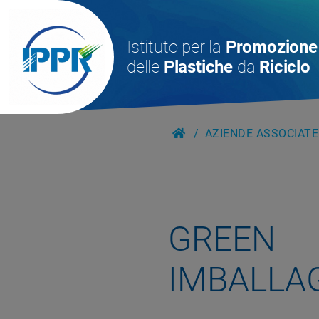
Istituto per la
Promozione
delle
Plastiche
da
Riciclo
AZIENDE ASSOCIATE
GREEN
IMBALLAG