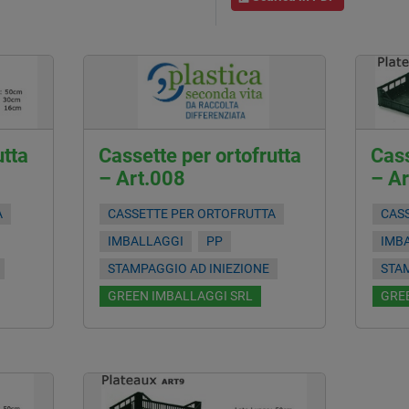
utta
Cassette per ortofrutta
Cass
– Art.008
– A
A
CASSETTE PER ORTOFRUTTA
CAS
IMBALLAGGI
PP
IMB
STAMPAGGIO AD INIEZIONE
STAM
GREEN IMBALLAGGI SRL
GRE