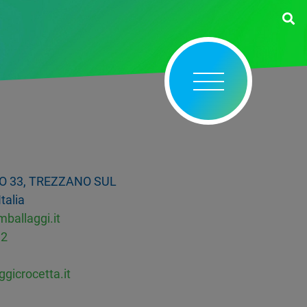
O 33, TREZZANO SUL
talia
ballaggi.it
92
gicrocetta.it