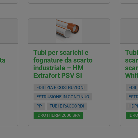
Tubi per scarichi e
Tubi
ta
fognature da scarto
scar
industriale – HM
scar
Extrafort PSV SI
Whit
EDILIZIA E COSTRUZIONI
EDIL
ESTRUSIONE IN CONTINUO
EST
PP
TUBI E RACCORDI
HDP
IDROTHERM 2000 SPA
IDR