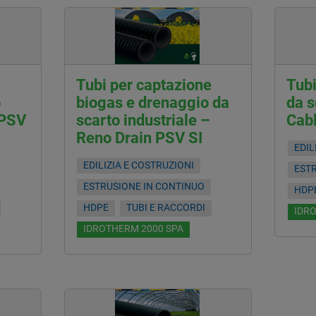
Tubi per captazione
Tubi
o
biogas e drenaggio da
da s
 PSV
scarto industriale –
Cab
Reno Drain PSV SI
EDIL
EDILIZIA E COSTRUZIONI
EST
ESTRUSIONE IN CONTINUO
HDP
HDPE
TUBI E RACCORDI
IDR
IDROTHERM 2000 SPA