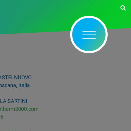
 CASTELNUOVO
cana, Italia
LA SARTINI
drotherm2000.com
96