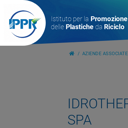
Istituto per la
Promozione
delle
Plastiche
da
Riciclo
AZIENDE ASSOCIATE
IDROTHE
SPA