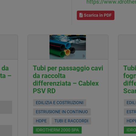
https://www.idroth
Scarica in PDF
e da
Tubi per passaggio cavi
Tubi
ta –
da raccolta
fogn
differenziata – Cablex
diff
PSV RD
Sca
EDILIZIA E COSTRUZIONI
EDIL
ESTRUSIONE IN CONTINUO
EST
HDPE
TUBI E RACCORDI
HDP
IDROTHERM 2000 SPA
IDR