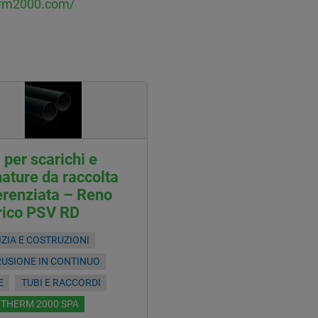
erm2000.com/
 per scarichi e
ature da raccolta
erenziata – Reno
rico PSV RD
IZIA E COSTRUZIONI
RUSIONE IN CONTINUO
E
TUBI E RACCORDI
OTHERM 2000 SPA