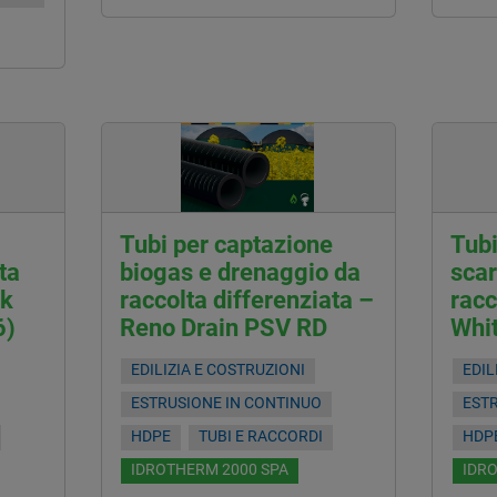
Tubi per captazione
Tubi
ta
biogas e drenaggio da
scar
rk
raccolta differenziata –
racc
6)
Reno Drain PSV RD
Whi
EDILIZIA E COSTRUZIONI
EDIL
ESTRUSIONE IN CONTINUO
EST
HDPE
TUBI E RACCORDI
HDP
IDROTHERM 2000 SPA
IDR