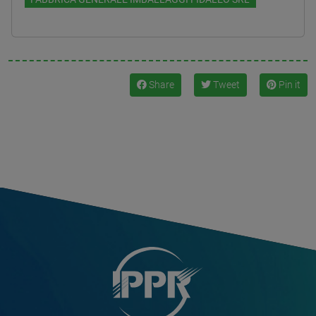
Share
Tweet
Pin it