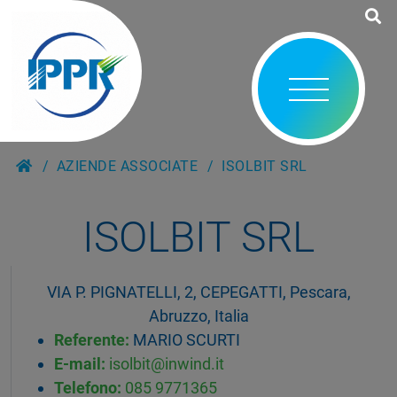
AZIENDE ASSOCIATE
ISOLBIT SRL
ISOLBIT SRL
VIA P. PIGNATELLI, 2, CEPEGATTI, Pescara,
Abruzzo, Italia
Referente:
MARIO SCURTI
E-mail:
isolbit@inwind.it
Telefono:
085 9771365