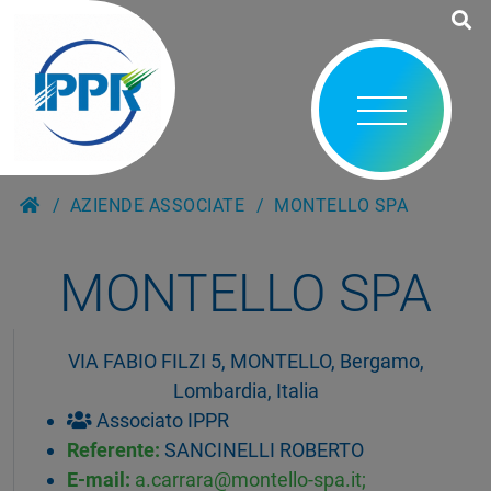
AZIENDE ASSOCIATE
MONTELLO SPA
MONTELLO SPA
VIA FABIO FILZI 5, MONTELLO, Bergamo,
Lombardia, Italia
Associato IPPR
Referente:
SANCINELLI ROBERTO
E-mail:
a.carrara@montello-spa.it;