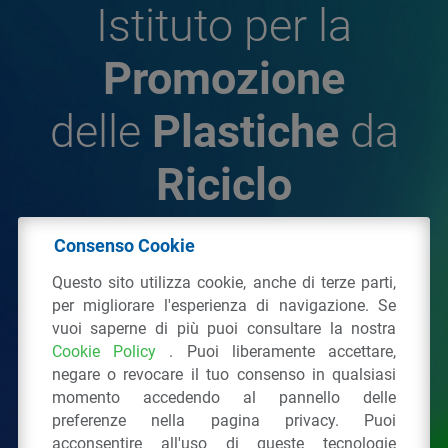
Istituto per la
Promozione
delle
Plastiche
da
Riciclo
Consenso Cookie
© 2026 - IPPR Istituto per la Promozione delle
Questo sito utilizza cookie, anche di terze parti,
Plastiche da Riciclo
per migliorare l'esperienza di navigazione. Se
C.F. 97381090154
vuoi saperne di più puoi consultare la nostra
Cookie Policy
. Puoi liberamente accettare,
Via San Vittore 36
20123
Milano
(MI)
negare o revocare il tuo consenso in qualsiasi
Tel.: 02 43928225.
momento accedendo al pannello delle
preferenze nella pagina privacy. Puoi
acconsentire all'uso di queste tecnologie