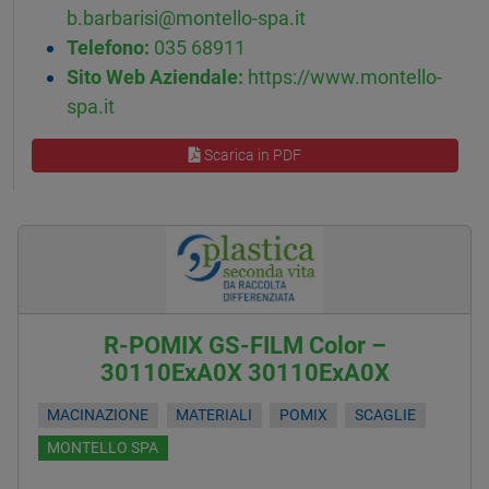
b.barbarisi@montello-spa.it
Telefono:
035 68911
Sito Web Aziendale:
https://www.montello-
spa.it
Scarica in PDF
R-POMIX GS-FILM Color –
30110ExA0X 30110ExA0X
MACINAZIONE
MATERIALI
POMIX
SCAGLIE
MONTELLO SPA