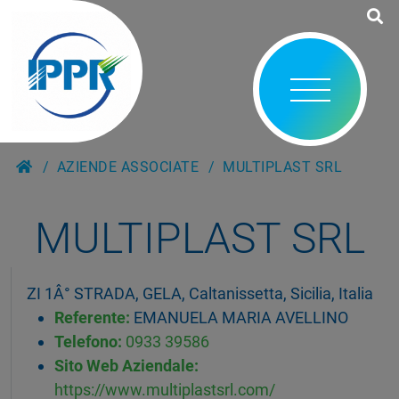
AZIENDE ASSOCIATE
MULTIPLAST SRL
MULTIPLAST SRL
ZI 1Â° STRADA, GELA, Caltanissetta, Sicilia, Italia
Referente:
EMANUELA MARIA AVELLINO
Telefono:
0933 39586
Sito Web Aziendale:
https://www.multiplastsrl.com/