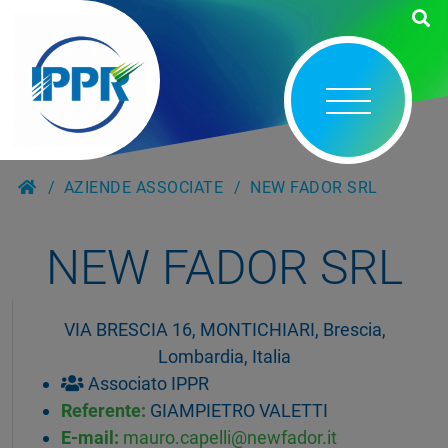
AZIENDE ASSOCIATE
NEW FADOR SRL
NEW FADOR SRL
VIA BRESCIA 16, MONTICHIARI, Brescia,
Lombardia, Italia
Associato IPPR
Referente:
GIAMPIETRO VALETTI
E-mail:
mauro.capelli@newfador.it