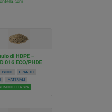
ontella.com
nulo di HDPE –
D 016 ECO/PHDE
RUSIONE
GRANULI
E
MATERIALI
STIMONTELLA SPA