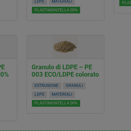
LDPE
MATERIALI
PLA
PLASTIMONTELLA SPA
PE
Granulo di LDPE – PE
00%
003 ECO/LDPE colorato
ESTRUSIONE
GRANULI
LDPE
MATERIALI
PLASTIMONTELLA SPA