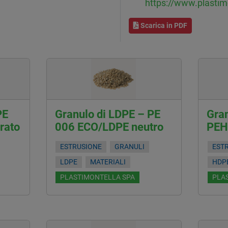
https://www.plastim
Scarica in PDF
PE
Granulo di LDPE – PE
Gra
rato
006 ECO/LDPE neutro
PEH
ESTRUSIONE
GRANULI
EST
LDPE
MATERIALI
HDP
PLASTIMONTELLA SPA
PLA