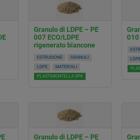
Granulo di LDPE – PE
Gran
DE
007 ECO/LDPE
010
rigenerato biancone
EST
ESTRUSIONE
GRANULI
LDP
LDPE
MATERIALI
PLA
PLASTIMONTELLA SPA
PE
Granulo di LDPE – PE
Gran