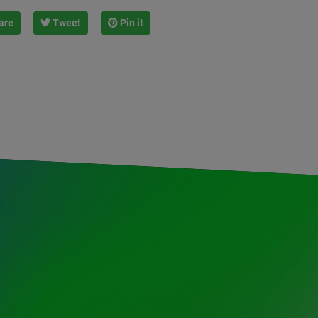
are
Tweet
Pin it