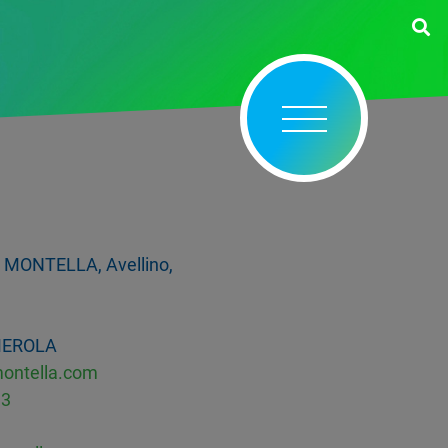
 MONTELLA, Avellino,
MEROLA
montella.com
33