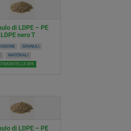
ulo di LDPE – PE
 LDPE nero T
RUSIONE
GRANULI
E
MATERIALI
STIMONTELLA SPA
ulo di LDPE – PE