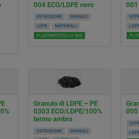
o
004 ECO/LDPE nero
001
ESTRUSIONE
GRANULI
EST
LDPE
MATERIALI
LDP
PLASTIMONTELLA SPA
PLA
PE
Granulo di LDPE – PE
Gran
00%
0303 ECO/LDPE/100%
005
termo ambra
EST
ESTRUSIONE
GRANULI
LDP