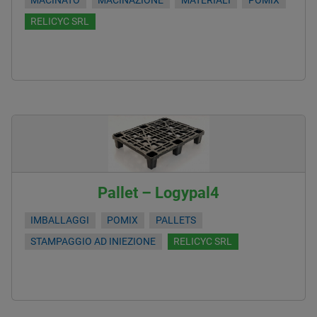
MACINATO
MACINAZIONE
MATERIALI
POMIX
RELICYC SRL
Pallet – Logypal4
IMBALLAGGI
POMIX
PALLETS
STAMPAGGIO AD INIEZIONE
RELICYC SRL