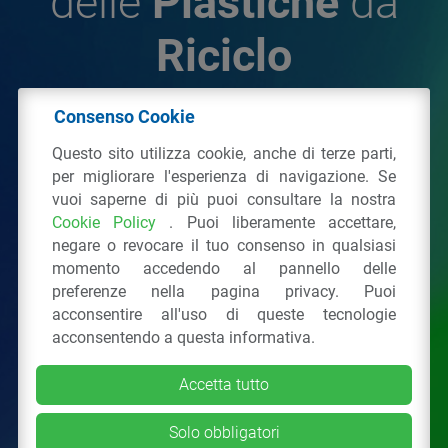
delle
Plastiche
da
Riciclo
Consenso Cookie
© 2026 - IPPR Istituto per la Promozione delle
Questo sito utilizza cookie, anche di terze parti,
Plastiche da Riciclo
per migliorare l'esperienza di navigazione. Se
C.F. 97381090154
vuoi saperne di più puoi consultare la nostra
Cookie Policy
. Puoi liberamente accettare,
Via San Vittore 36
20123
Milano
(MI)
negare o revocare il tuo consenso in qualsiasi
Tel.: 02 43928225.
momento accedendo al pannello delle
preferenze nella pagina privacy. Puoi
acconsentire all'uso di queste tecnologie
Tutti i diritti riservati
Privacy Policy
&
Cookie
acconsentendo a questa informativa.
Accetta tutto
Solo obbligatori