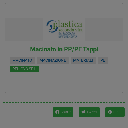
Macinato in PP/PE Tappi
MACINATO
MACINAZIONE
MATERIALI
PE
RELICYC SRL
Share
Tweet
Pin it