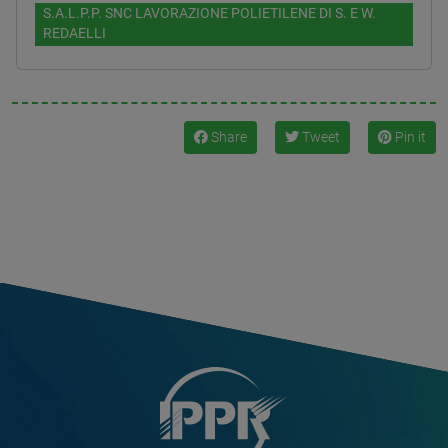
S.A.L.P.P. SNC LAVORAZIONE POLIETILENE DI S. E W.
REDAELLI
Share
Tweet
Pin it