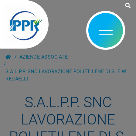
AZIENDE ASSOCIATE
S.A.L.P.P. SNC LAVORAZIONE POLIETILENE DI S. E W.
REDAELLI
S.A.L.P.P. SNC
LAVORAZIONE