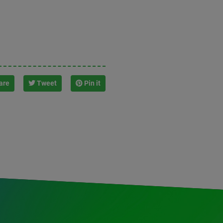
are
Tweet
Pin it