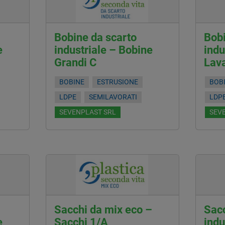
Bobine da scarto
Bobi
e
industriale – Bobine
indu
Grandi C
Lav
BOBINE
ESTRUSIONE
BOB
LDPE
SEMILAVORATI
LDP
SEVENPLAST SRL
SEV
Sacchi da mix eco –
Sacc
e
Sacchi 1/A
indu