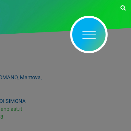
LROMANO, Mantova,
I SIMONA
nplast.it
78