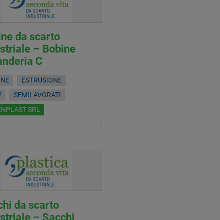
ne da scarto
striale – Bobine
anderia C
INE
ESTRUSIONE
E
SEMILAVORATI
ENPLAST SRL
hi da scarto
striale – Sacchi