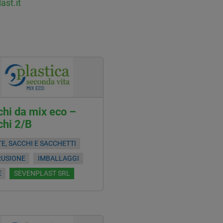
ast.it
hi da mix eco –
chi 2/B
E, SACCHI E SACCHETTI
RUSIONE
IMBALLAGGI
E
SEVENPLAST SRL