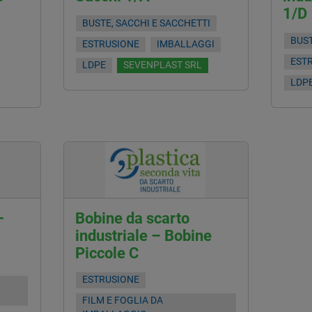
1/D
BUSTE, SACCHI E SACCHETTI
BUST
ESTRUSIONE
IMBALLAGGI
EST
LDPE
SEVENPLAST SRL
LDP
–
Bobine da scarto
industriale – Bobine
Piccole C
ESTRUSIONE
FILM E FOGLIA DA