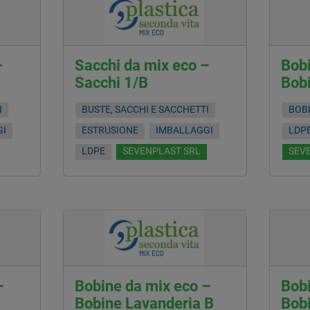
–
Sacchi da mix eco –
Bobi
Sacchi 1/B
Bob
I
BUSTE, SACCHI E SACCHETTI
BOB
GI
ESTRUSIONE
IMBALLAGGI
LDP
LDPE
SEVENPLAST SRL
SEV
–
Bobine da mix eco –
Bobi
Bobine Lavanderia B
Bob