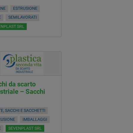
INE
ESTRUSIONE
E
SEMILAVORATI
ENPLAST SRL
hi da scarto
striale – Sacchi
E, SACCHI E SACCHETTI
RUSIONE
IMBALLAGGI
E
SEVENPLAST SRL