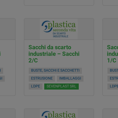
Sacchi da scarto
Sacc
i
industriale – Sacchi
indu
2/C
1/C
I
BUSTE, SACCHI E SACCHETTI
BUST
GI
ESTRUSIONE
IMBALLAGGI
EST
LDPE
SEVENPLAST SRL
LDP