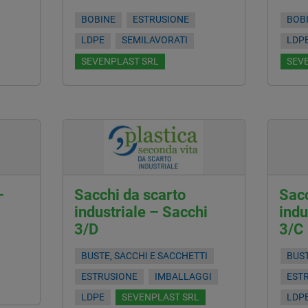
BOBINE
ESTRUSIONE
BOB
LDPE
SEMILAVORATI
LDP
SEVENPLAST SRL
SEV
–
Sacchi da scarto
Sacc
industriale – Sacchi
indu
3/D
3/C
BUSTE, SACCHI E SACCHETTI
BUST
ESTRUSIONE
IMBALLAGGI
EST
LDPE
SEVENPLAST SRL
LDP