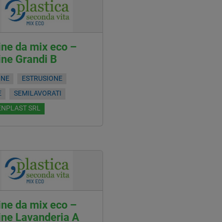
ne da mix eco –
ine Grandi B
INE
ESTRUSIONE
E
SEMILAVORATI
ENPLAST SRL
ne da mix eco –
ine Lavanderia A