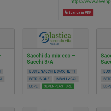
https://www.sevenpl
Scarica in PDF
–
Sacchi da mix eco –
Sacc
Sacchi 3/A
Sac
I
BUSTE, SACCHI E SACCHETTI
BUST
GI
ESTRUSIONE
IMBALLAGGI
EST
LDPE
SEVENPLAST SRL
LDP