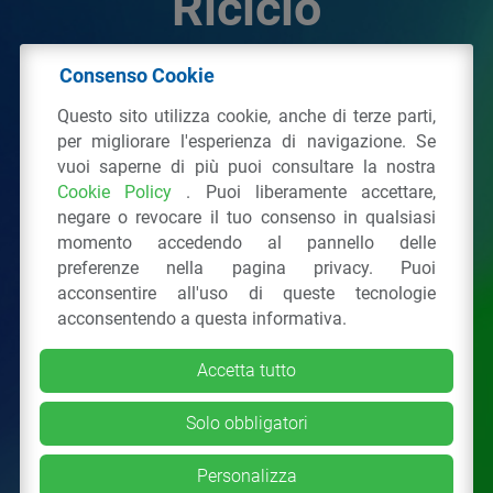
Riciclo
Consenso Cookie
© 2026 - IPPR Istituto per la Promozione delle
Questo sito utilizza cookie, anche di terze parti,
Plastiche da Riciclo
per migliorare l'esperienza di navigazione. Se
C.F. 97381090154
vuoi saperne di più puoi consultare la nostra
Cookie Policy
. Puoi liberamente accettare,
Via San Vittore 36
20123
Milano
(MI)
negare o revocare il tuo consenso in qualsiasi
Tel.: 02 43928225.
momento accedendo al pannello delle
preferenze nella pagina privacy. Puoi
acconsentire all'uso di queste tecnologie
Tutti i diritti riservati
Privacy Policy
&
Cookie
acconsentendo a questa informativa.
Accetta tutto
Solo obbligatori
Personalizza