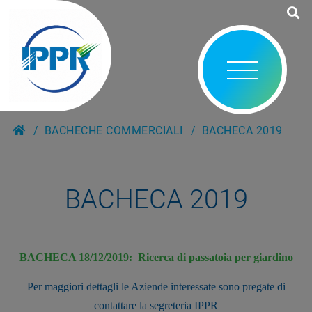
BACHECHE COMMERCIALI
BACHECA 2019
BACHECA 2019
BACHECA 18/12/2019:
Ricerca di passatoia per giardino
Per maggiori dettagli le Aziende interessate sono pregate di
contattare la segreteria IPPR