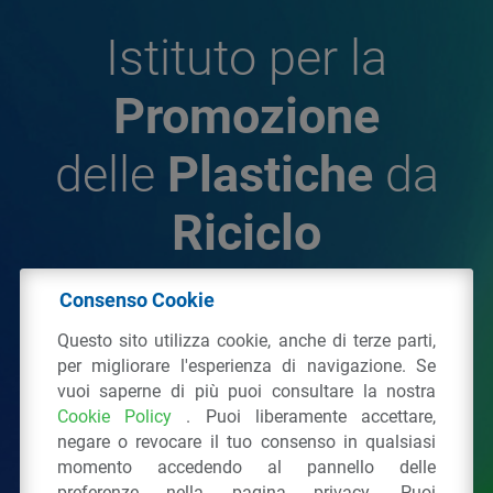
Istituto per la
Promozione
delle
Plastiche
da
Riciclo
Consenso Cookie
© 2026 - IPPR Istituto per la Promozione delle
Questo sito utilizza cookie, anche di terze parti,
Plastiche da Riciclo
per migliorare l'esperienza di navigazione. Se
C.F. 97381090154
vuoi saperne di più puoi consultare la nostra
Cookie Policy
. Puoi liberamente accettare,
Via San Vittore 36
20123
Milano
(MI)
negare o revocare il tuo consenso in qualsiasi
Tel.: 02 43928225.
momento accedendo al pannello delle
preferenze nella pagina privacy. Puoi