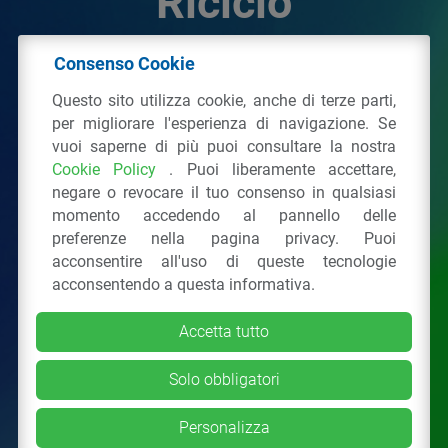
Riciclo
Consenso Cookie
© 2026 - IPPR Istituto per la Promozione delle
Questo sito utilizza cookie, anche di terze parti,
Plastiche da Riciclo
per migliorare l'esperienza di navigazione. Se
C.F. 97381090154
vuoi saperne di più puoi consultare la nostra
Cookie Policy
. Puoi liberamente accettare,
Via San Vittore 36
20123
Milano
(MI)
negare o revocare il tuo consenso in qualsiasi
Tel.: 02 43928225.
momento accedendo al pannello delle
preferenze nella pagina privacy. Puoi
acconsentire all'uso di queste tecnologie
Tutti i diritti riservati
Privacy Policy
&
Cookie
acconsentendo a questa informativa.
Accetta tutto
Solo obbligatori
Personalizza