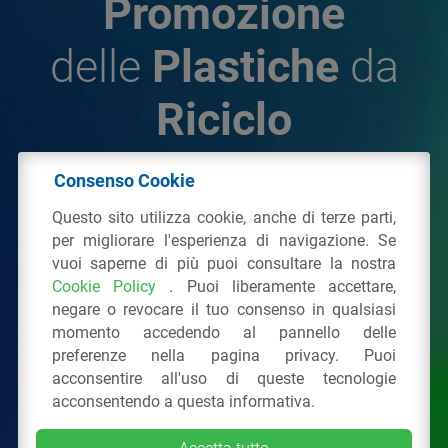
Promozione
delle
Plastiche
da
Riciclo
Consenso Cookie
© 2026 - IPPR Istituto per la Promozione delle
Questo sito utilizza cookie, anche di terze parti,
Plastiche da Riciclo
per migliorare l'esperienza di navigazione. Se
C.F. 97381090154
vuoi saperne di più puoi consultare la nostra
Cookie Policy
. Puoi liberamente accettare,
Via San Vittore 36
20123
Milano
(MI)
negare o revocare il tuo consenso in qualsiasi
Tel.: 02 43928225.
momento accedendo al pannello delle
preferenze nella pagina privacy. Puoi
acconsentire all'uso di queste tecnologie
Tutti i diritti riservati
Privacy Policy
&
Cookie
acconsentendo a questa informativa.