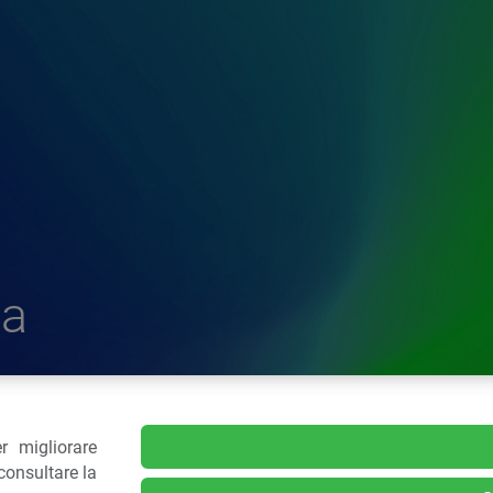
a
r migliorare
delle Plastiche
consultare la