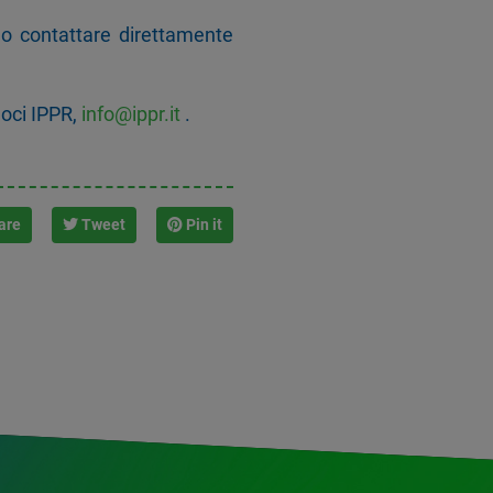
no contattare direttamente
Soci IPPR,
info@ippr.it
.
are
Tweet
Pin it