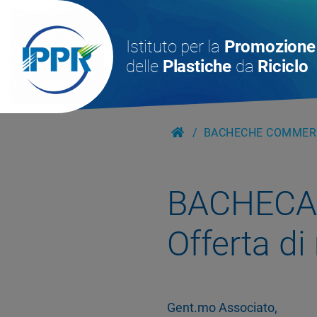
Istituto per la
Promozione
delle
Plastiche
da
Riciclo
BACHECHE COMMERC
BACHECA
Offerta di
Gent.mo Associato,