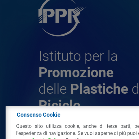
Istituto per la
Promozione
delle
Plastiche
d
Riciclo
Consenso Cookie
Questo sito utilizza cookie, anche di terze parti, pe
© 2026 - IPPR Istituto per la Promozione 
l'esperienza di navigazione. Se vuoi saperne di più puoi 
da Riciclo