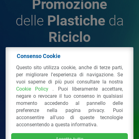
Promozione
delle
Plastiche
da
Riciclo
Consenso Cookie
© 2026 - IPPR Istituto per la Promozione delle
Questo sito utilizza cookie, anche di terze parti,
Plastiche da Riciclo
per migliorare l'esperienza di navigazione. Se
C.F. 97381090154
vuoi saperne di più puoi consultare la nostra
Cookie Policy
. Puoi liberamente accettare,
Via San Vittore 36
20123
Milano
(MI)
negare o revocare il tuo consenso in qualsiasi
Tel.: 02 43928225.
momento accedendo al pannello delle
preferenze nella pagina privacy. Puoi
acconsentire all'uso di queste tecnologie
Tutti i diritti riservati
Privacy Policy
&
Cookie
acconsentendo a questa informativa.