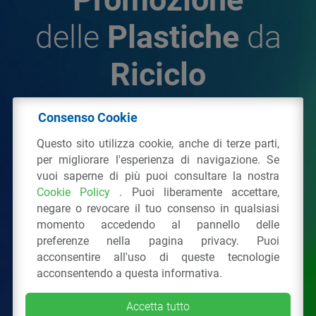
delle
Plastiche
da
Riciclo
Consenso Cookie
© 2026 - IPPR Istituto per la Promozione delle
Questo sito utilizza cookie, anche di terze parti,
Plastiche da Riciclo
per migliorare l'esperienza di navigazione. Se
C.F. 97381090154
vuoi saperne di più puoi consultare la nostra
Cookie Policy
. Puoi liberamente accettare,
Via San Vittore 36
20123
Milano
(MI)
negare o revocare il tuo consenso in qualsiasi
Tel.: 02 43928225.
momento accedendo al pannello delle
preferenze nella pagina privacy. Puoi
acconsentire all'uso di queste tecnologie
Tutti i diritti riservati
Privacy Policy
&
Cookie
acconsentendo a questa informativa.
Accetta tutto