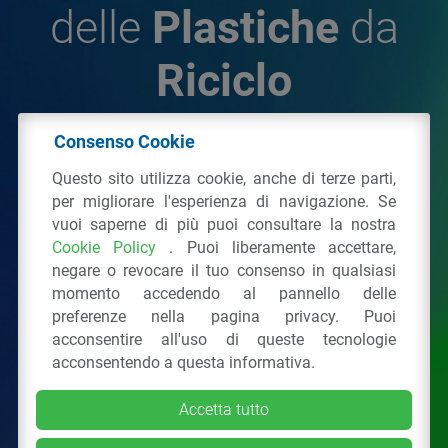
delle
Plastiche
da
Riciclo
Consenso Cookie
© 2026 - IPPR Istituto per la Promozione delle
Questo sito utilizza cookie, anche di terze parti,
Plastiche da Riciclo
per migliorare l'esperienza di navigazione. Se
C.F. 97381090154
vuoi saperne di più puoi consultare la nostra
Cookie Policy
. Puoi liberamente accettare,
Via San Vittore 36
20123
Milano
(MI)
negare o revocare il tuo consenso in qualsiasi
Tel.: 02 43928225.
momento accedendo al pannello delle
preferenze nella pagina privacy. Puoi
acconsentire all'uso di queste tecnologie
Tutti i diritti riservati
Privacy Policy
&
Cookie
acconsentendo a questa informativa.
Accetta tutto