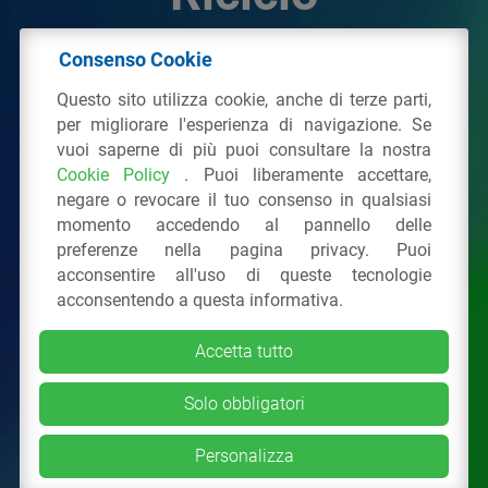
Consenso Cookie
© 2026 - IPPR Istituto per la Promozione delle
Questo sito utilizza cookie, anche di terze parti,
Plastiche da Riciclo
per migliorare l'esperienza di navigazione. Se
C.F. 97381090154
vuoi saperne di più puoi consultare la nostra
Cookie Policy
. Puoi liberamente accettare,
Via San Vittore 36
20123
Milano
(MI)
negare o revocare il tuo consenso in qualsiasi
Tel.: 02 43928225.
momento accedendo al pannello delle
preferenze nella pagina privacy. Puoi
acconsentire all'uso di queste tecnologie
Tutti i diritti riservati
Privacy Policy
&
Cookie
acconsentendo a questa informativa.
Accetta tutto
Solo obbligatori
Personalizza