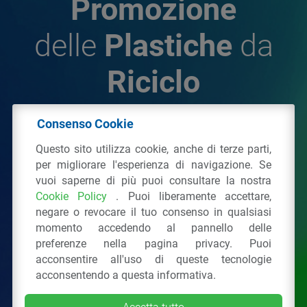
Promozione
delle
Plastiche
da
Riciclo
Consenso Cookie
© 2026 - IPPR Istituto per la Promozione delle
Questo sito utilizza cookie, anche di terze parti,
Plastiche da Riciclo
per migliorare l'esperienza di navigazione. Se
C.F. 97381090154
vuoi saperne di più puoi consultare la nostra
Cookie Policy
. Puoi liberamente accettare,
Via San Vittore 36
20123
Milano
(MI)
negare o revocare il tuo consenso in qualsiasi
Tel.: 02 43928225.
momento accedendo al pannello delle
preferenze nella pagina privacy. Puoi
acconsentire all'uso di queste tecnologie
Tutti i diritti riservati
Privacy Policy
&
Cookie
acconsentendo a questa informativa.