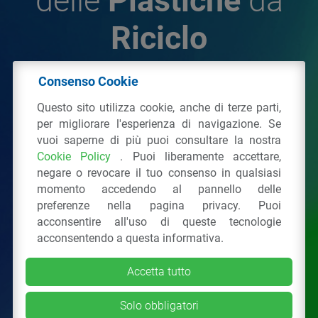
delle
Plastiche
da
Riciclo
Consenso Cookie
© 2026 - IPPR Istituto per la Promozione delle
Questo sito utilizza cookie, anche di terze parti,
Plastiche da Riciclo
per migliorare l'esperienza di navigazione. Se
C.F. 97381090154
vuoi saperne di più puoi consultare la nostra
Cookie Policy
. Puoi liberamente accettare,
Via San Vittore 36
20123
Milano
(MI)
negare o revocare il tuo consenso in qualsiasi
Tel.: 02 43928225.
momento accedendo al pannello delle
preferenze nella pagina privacy. Puoi
acconsentire all'uso di queste tecnologie
Tutti i diritti riservati
Privacy Policy
&
Cookie
acconsentendo a questa informativa.
Accetta tutto
Solo obbligatori