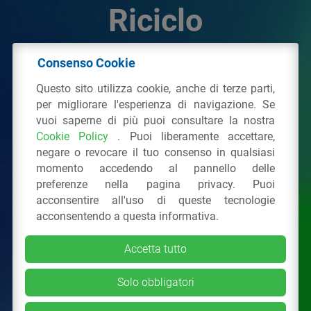
Riciclo
Consenso Cookie
© 2026 - IPPR Istituto per la Promozione delle
Questo sito utilizza cookie, anche di terze parti,
Plastiche da Riciclo
per migliorare l'esperienza di navigazione. Se
C.F. 97381090154
vuoi saperne di più puoi consultare la nostra
Cookie Policy
. Puoi liberamente accettare,
Via San Vittore 36
20123
Milano
(MI)
negare o revocare il tuo consenso in qualsiasi
Tel.: 02 43928225.
momento accedendo al pannello delle
preferenze nella pagina privacy. Puoi
acconsentire all'uso di queste tecnologie
Tutti i diritti riservati
Privacy Policy
&
Cookie
acconsentendo a questa informativa.
Accetta tutto
Solo obbligatori