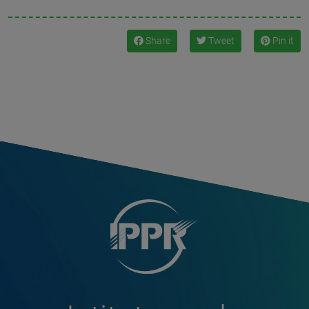
Share
Tweet
Pin it