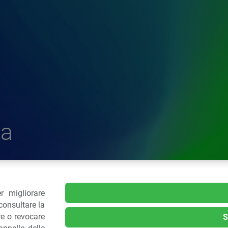
a
r migliorare
delle Plastiche
consultare la
re o revocare
S