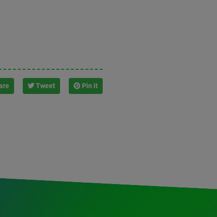
are
Tweet
Pin it