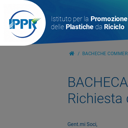
Istituto per la
Promozione
delle
Plastiche
da
Riciclo
BACHECHE COMMERC
BACHECA
Richiesta 
Gent.mi Soci,