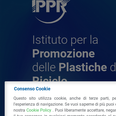
Istituto per la
Promozione
delle
Plastiche
d
Riciclo
Consenso Cookie
Questo sito utilizza cookie, anche di terze parti, pe
© 2026 - IPPR Istituto per la Promozione 
l'esperienza di navigazione. Se vuoi saperne di più puoi 
da Riciclo
nostra
Cookie Policy
. Puoi liberamente accettare, nega
C.F. 97381090154