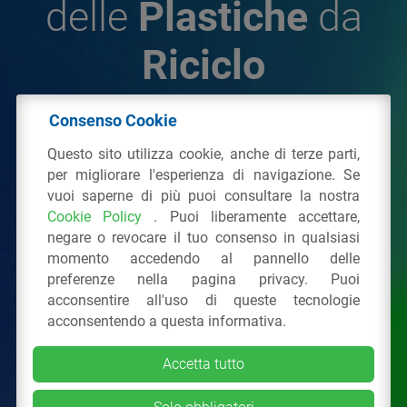
delle
Plastiche
da
Riciclo
Consenso Cookie
© 2026 - IPPR Istituto per la Promozione delle
Questo sito utilizza cookie, anche di terze parti,
Plastiche da Riciclo
per migliorare l'esperienza di navigazione. Se
C.F. 97381090154
vuoi saperne di più puoi consultare la nostra
Cookie Policy
. Puoi liberamente accettare,
Via San Vittore 36
20123
Milano
(MI)
negare o revocare il tuo consenso in qualsiasi
Tel.: 02 43928225.
momento accedendo al pannello delle
preferenze nella pagina privacy. Puoi
acconsentire all'uso di queste tecnologie
Tutti i diritti riservati
Privacy Policy
&
Cookie
acconsentendo a questa informativa.
Accetta tutto