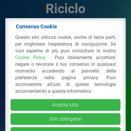
Riciclo
Consenso Cookie
© 2026 - IPPR Istituto per la Promozione delle
Questo sito utilizza cookie, anche di terze parti,
Plastiche da Riciclo
per migliorare l'esperienza di navigazione. Se
C.F. 97381090154
vuoi saperne di più puoi consultare la nostra
Cookie Policy
. Puoi liberamente accettare,
Via San Vittore 36
20123
Milano
(MI)
negare o revocare il tuo consenso in qualsiasi
Tel.: 02 43928225.
momento accedendo al pannello delle
preferenze nella pagina privacy. Puoi
acconsentire all'uso di queste tecnologie
Tutti i diritti riservati
Privacy Policy
&
Cookie
acconsentendo a questa informativa.
Accetta tutto
Solo obbligatori