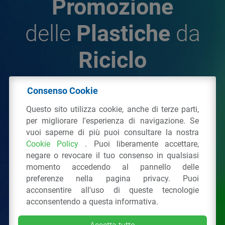
Promozione
delle
Plastiche
da
Riciclo
Consenso Cookie
© 2026 - IPPR Istituto per la Promozione delle
Questo sito utilizza cookie, anche di terze parti,
Plastiche da Riciclo
per migliorare l'esperienza di navigazione. Se
C.F. 97381090154
vuoi saperne di più puoi consultare la nostra
Cookie Policy
. Puoi liberamente accettare,
Via San Vittore 36
20123
Milano
(MI)
negare o revocare il tuo consenso in qualsiasi
Tel.: 02 43928225.
momento accedendo al pannello delle
preferenze nella pagina privacy. Puoi
acconsentire all'uso di queste tecnologie
Tutti i diritti riservati
Privacy Policy
&
Cookie
acconsentendo a questa informativa.