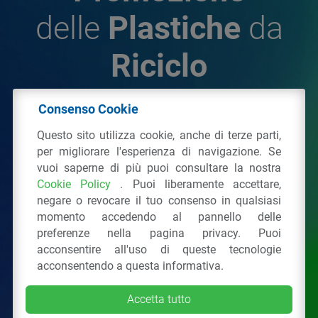
delle
Plastiche
da
Riciclo
Consenso Cookie
© 2026 - IPPR Istituto per la Promozione delle
Questo sito utilizza cookie, anche di terze parti,
Plastiche da Riciclo
per migliorare l'esperienza di navigazione. Se
C.F. 97381090154
vuoi saperne di più puoi consultare la nostra
Cookie Policy
. Puoi liberamente accettare,
Via San Vittore 36
20123
Milano
(MI)
negare o revocare il tuo consenso in qualsiasi
Tel.: 02 43928225.
momento accedendo al pannello delle
preferenze nella pagina privacy. Puoi
acconsentire all'uso di queste tecnologie
Tutti i diritti riservati
Privacy Policy
&
Cookie
acconsentendo a questa informativa.
Accetta tutto