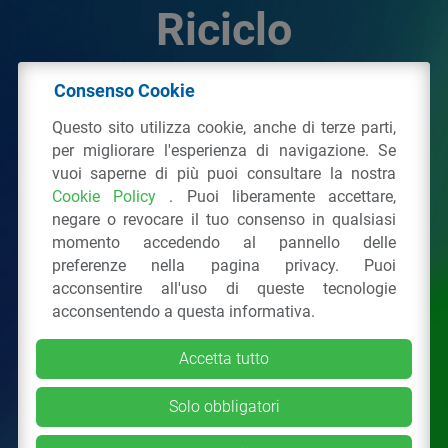
Riciclo
Consenso Cookie
© 2026 - IPPR Istituto per la Promozione delle
Questo sito utilizza cookie, anche di terze parti,
Plastiche da Riciclo
per migliorare l'esperienza di navigazione. Se
C.F. 97381090154
vuoi saperne di più puoi consultare la nostra
Cookie Policy
. Puoi liberamente accettare,
Via San Vittore 36
20123
Milano
(MI)
negare o revocare il tuo consenso in qualsiasi
Tel.: 02 43928225.
momento accedendo al pannello delle
preferenze nella pagina privacy. Puoi
acconsentire all'uso di queste tecnologie
Tutti i diritti riservati
Privacy Policy
&
Cookie
acconsentendo a questa informativa.
Accetta tutto
Solo obbligatori